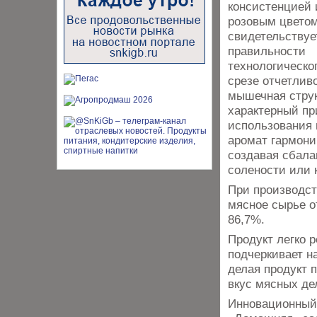
консистенцией
розовым цветом
свидетельствуе
правильности
технологическо
срезе отчетлив
мышечная стру
характерный пр
использования 
аромат гармони
создавая сбал
солености или 
При производст
мясное сырье о
86,7%.
Продукт легко 
подчеркивает н
делая продукт 
вкус мясных де
Инновационный 