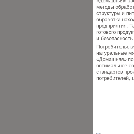
«Домашняя» за
методы обработ
структуры и пи
обработки нахо
предприятия. Т
готового проду
и безопасность
Потребительски
натуральные мя
«Домашняя» пол
оптимальное со
стандартов про
потребителей, 