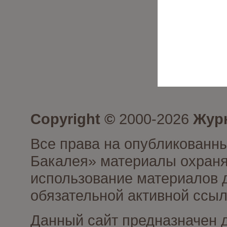
Copyright ©
2000-2026
Журн
Все права на опубликованны
Бакалея» материалы охраня
использование материалов д
обязательной активной ссыл
Данный сайт предназначен 