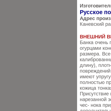
Изготовител
Русское п
Адрес прои
Каневский ра
ВНЕШНИЙ В
Банка очень 
огурцами кон
размера. Вс
калиброванны
длину), плот
повреждений 
имеют упругу
полностью п
кожица тонк
Присутствие 
нарезанной з
чес- нока пр
дополнитель