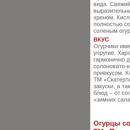
вида. Свежий
выразительны
хреном. Кис
полностью с
соленым огу
ВКУС
Огурчики им
упругие. Хар
гармонично 
солоновато-к
при
вкусом. 
ТМ «Скатерть
закуски, а т
блюд – от со
«зимних сала
Огурцы со