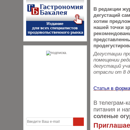
В редакции жу
дегустаций са
хотим предлож
нашей точки з
рекомендованы
представленных
продегустиров
Дегустации про
помещении реда
дегустаций уч
отрасли от 8 д
Статья в форм
В телеграм-к
питания и на
соленые огу
Приглашаем