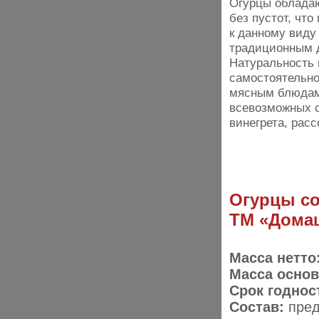
Огурцы обладаю
без пустот, чт
к данному виду
традиционным 
Натуральность 
самостоятельно
мясным блюдам.
всевозможных с
винегрета, расс
Огурцы с
ТМ «Дома
Масса нетто
Масса основ
Срок годнос
Состав:
пред