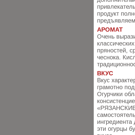
привлекатель
продукт полн
предъявляем
АРОМАТ
Очень выраз
классических
пряностей, с
чеснока. Кис
традиционнос
ВКУС
Вкус характе
грамотно под
Огурчики об
консистенцие
«РЯЗАНСКИЕ»
самостоятель
ингредиента 
эти огурцы бу