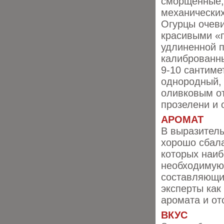
сморщенные, 
механически
Огурцы очеви
красивыми «
удлиненной 
калиброванны
9-10 сантиме
однородный,
оливковым от
прозелени и 
АРОМАТ
В выразитель
хорошо сбала
которых наиб
необходимую 
составляющие
эксперты как
аромата и от
ВКУС