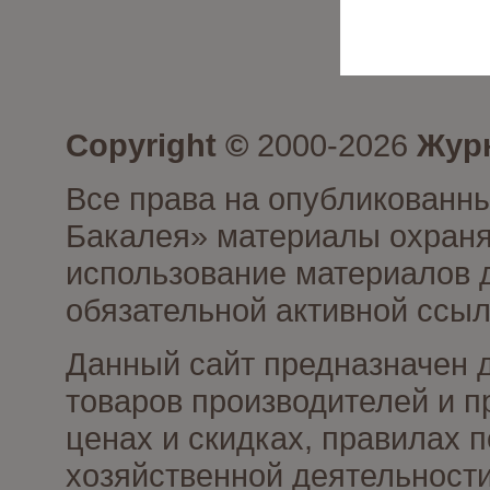
Copyright ©
2000-2026
Журн
Все права на опубликованны
Бакалея» материалы охраня
использование материалов д
обязательной активной ссыл
Данный сайт предназначен 
товаров производителей и п
ценах и скидках, правилах
хозяйственной деятельности