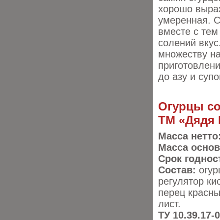
хорошо выраж
умеренная. С
вместе с тем
солений
вкус
множеству на
приготовлени
до азу и супо
Огурцы с
ТМ «Дядя 
Масса нетто
​Масса осно
Срок годнос
Состав:
огур
регулятор ки
перец красны
лист.
ТУ 10.39.17-