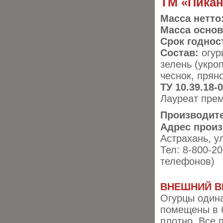
ТМ «Пикан
Масса нетто
Масса основ
Срок годнос
Состав:
огур
зелень (укроп
чеснок, прян
ТУ 10.39.18-
​Лауреат пр
Производит
Адрес произ
Астрахань, ул
Тел: 8-800-2
телефонов)
ВНЕШНИЙ В
Огурцы один
помещены в 
плотно. Все 