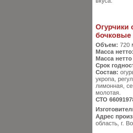
вкуса.
Огурчики
бочковые 
Объем:
720 
Масса нетто
​Масса нетто
Срок годнос
Состав:
огур
укропа, регу
лимонная, се
молотая.
СТО 66091978
Изготовител
Адрес прои
область, г. В