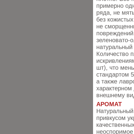
примерно одн
ряда, не мят
без кожистых
не сморщенн
повреждений.
зеленовато-
натуральный 
Количество п
искривления
шт), что мен
стандартом 5
а также лавр
ха
рактерном 
внешнему вид
АРОМАТ
Натуральный,
привкусом ук
качественных
неоспоримое 