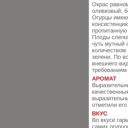
Окрас равно
оливковый, б
Огурцы имею
консистенцию
пропитанную 
Плоды слегка
чуть мутный
количеством
зелени. По в
внешнего вид
требованиям
АРОМАТ
Выразительн
качественных
выразительны
отметили его
ВКУС
Во вкусе гар
самих огурцо