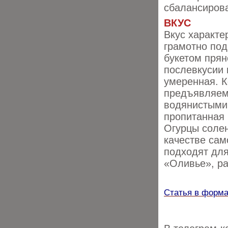
сбалансиров
ВКУС
Вкус характе
грамотно под
букетом прян
послевкусии
умеренная. К
предъявляемы
водянистыми
пропитанная
Огурцы соле
качестве сам
подходят для
«Оливье», ра
Статья в форм