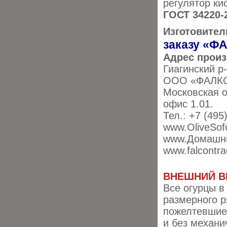
регулятор ки
ГОСТ 34220-
Изготовител
заказу «Ф
Адрес прои
Гиагинский р-
ООО «ФАЛКОН
Московская о
офис 1.01.
Тел.: +7 (495)
www.OliveSof
www.Домашни
www.falcontra
ВНЕШНИЙ В
Все огурцы в
размерного р
пожелтевшие,
и без механи