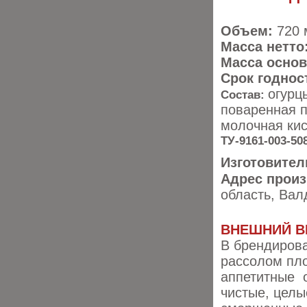
Объем:
720 
Масса нетто
Масса основ
Срок годнос
огурц
Состав:
поваренная п
молочная кис
ТУ-9161-003-50
Изготовител
Адрес прои
область, Валд
ВНЕШНИЙ В
В брендирова
рассолом пл
аппетитные о
чи
стые, целы