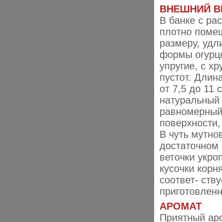
ВНЕШНИЙ В
В банке с ра
плотно поме
размеру, удл
формы огурц
упругие, с х
пустот. Длин
от 7,5 до 11 
натуральный
равномерный
поверхности,
В чуть мутно
достаточном
веточки укро
кусочки корн
соответ- ств
приготовленн
АРОМАТ
Приятный ар