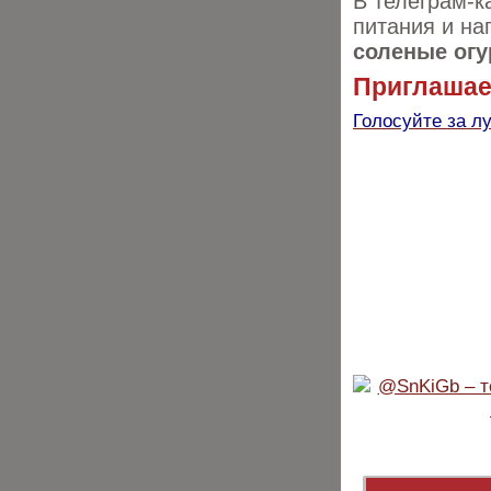
В телеграм-к
питания и на
соленые огу
Приглашаем
Голосуйте за л