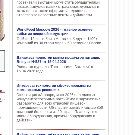
посетители выставки могут стать обладателями
свежих выпусков наших отраслевых журналов и
каталогов, а также оформить подписки на
отласлевые новостные ленты и дайджесты.
WorldFood Moscow 2026 - главное осеннее
событие пищевой индустрии!
С 15 по 18 сентября в Москве соберутся 1100+
компаний из 30 стран мира и 60 регионов России
Дайджест новостей рынка продуктов питания.
Выпуск №537 от 15.04.2026
Рассылка журнала "Гастрономия Бакалея" от
15.04.2026 года
Интересы технологов сфокусированы на
комплексных решениях
Экспозиция «Агропродмаш-2026» предложит
конкурентоспособные российские и зарубежные
й
››
разработки для всех отраслей пищевой
промышленности. Об участии заявили свыше 850
компаний более чем из 20 стран. Планируется
много оборудования, причем оборудования в
действии
Дайджест новостей рынка продуктов питания.