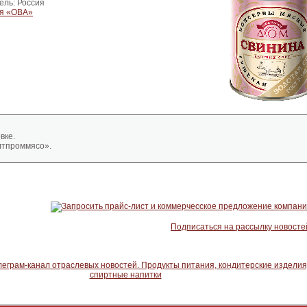
ель: Россия
я «ОВА»
вке.
тпроммясо».
Подписаться на рассылку новосте