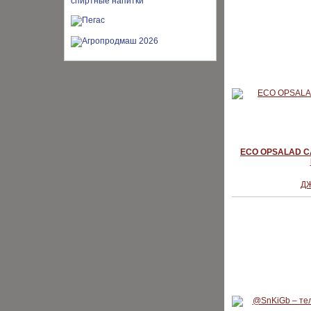
ECO OPSALAD С
Д