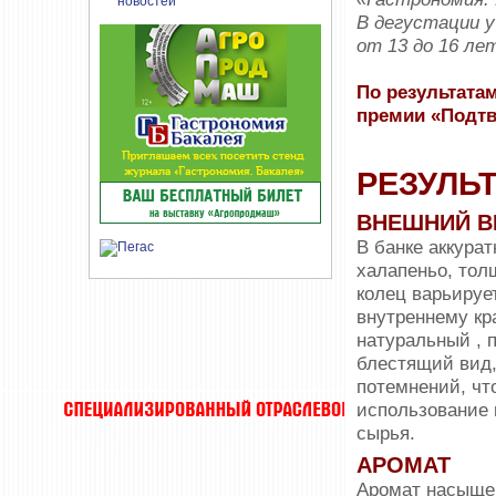
В дегустации 
от 13 до 16 ле
По результатам
премии «Подтв
РЕЗУЛЬ
ВНЕШНИЙ В
В банке аккура
халапеньо, тол
колец варьирует
внутреннему кр
натуральный , 
блестящий вид,
потемнений, чт
использование 
сырья.
АРОМАТ
Аромат насыще