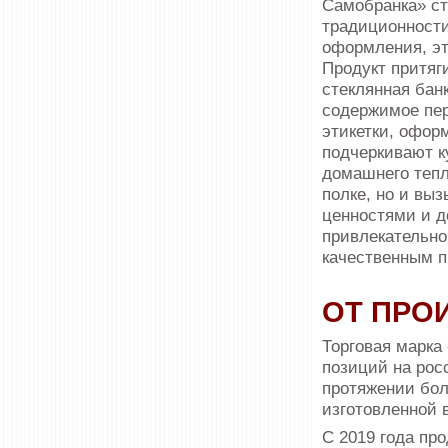
Самобранка» ст
традиционности
оформления, эт
Продукт притяг
стеклянная бан
содержимое пер
этикетки, офор
подчеркивают к
домашнего тепл
полке, но и вы
ценностями и д
привлекательно
качественным п
ОТ ПРО
Торговая марк
позиций на рос
протяжении бол
изготовленной 
С 2019 года пр